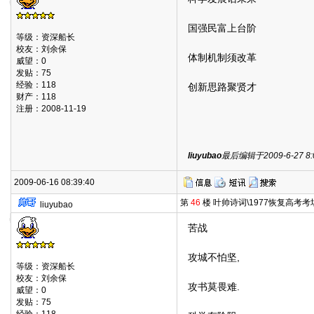
国强民富上台阶
等级：资深船长
校友：刘余保
体制机制须改革
威望：0
发贴：75
经验：118
创新思路聚贤才
财产：118
注册：2008-11-19
liuyubao
最后编辑于2009-6-27 8:0
2009-06-16 08:39:40
第
46
楼 叶帅诗词\1977恢复高考
liuyubao
苦战
攻城不怕坚,
等级：资深船长
校友：刘余保
攻书莫畏难.
威望：0
发贴：75