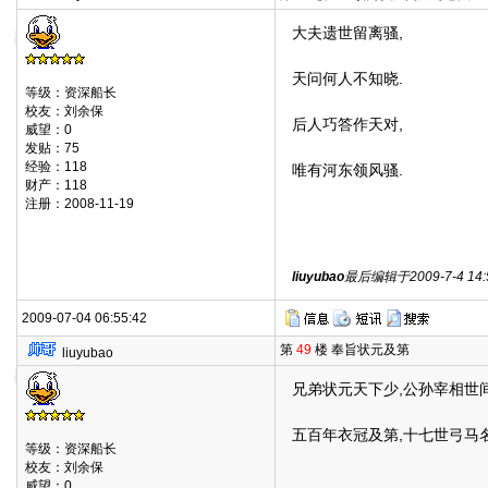
大夫遗世留离骚,
天问何人不知晓.
等级：资深船长
校友：刘余保
后人巧答作天对,
威望：0
发贴：75
经验：118
唯有河东领风骚.
财产：118
注册：2008-11-19
liuyubao
最后编辑于2009-7-4 14:5
2009-07-04 06:55:42
第
49
楼 奉旨状元及第
liuyubao
兄弟状元天下少,公孙宰相世间
五百年衣冠及第,十七世弓马名
等级：资深船长
校友：刘余保
威望：0