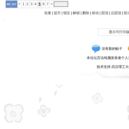
<
1
2
3
4
5
6
7
>
68
5/7
批量
|
提升
|
锁定
|
解锁
|
删除
|
移动
|
固顶
|
总固顶
|
取
显示可打印
没有新的帖子
本论坛言论纯属发表者个人
技术支持 武汉理工大学无锡