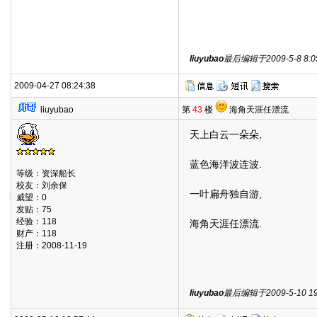
liuyubao
最后编辑于2009-5-8 8:05
2009-04-27 08:24:38
liuyubao
第
43
楼
海角天涯任漂流
天上白云一朵朵,
蓝色海洋波连波.
等级：资深船长
校友：刘余保
一叶扁舟独自游,
威望：0
发贴：75
经验：118
海角天涯任漂流.
财产：118
注册：2008-11-19
liuyubao
最后编辑于2009-5-10 19: