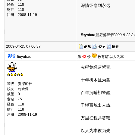
经验：118
深情怀念到永远.
财产：118
注册：2008-11-19
liuyubao
最后编辑于2009-9-23 8:0
2009-04-25 07:00:37
liuyubao
第
42
楼
教育篇\以人为本
赤橙黄绿蓝紫青,
十年树木且为薪.
等级：资深船长
校友：刘余保
百年沉睡初警醒,
威望：0
发贴：75
经验：118
千锤百炼出人杰.
财产：118
注册：2008-11-19
万里征程共著鞭,
以人为本教为先.