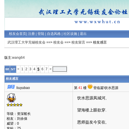
校友会首页
|
注册
|
登陆
|
自选风格
|
社区设施
|
退出
武汉理工大学无锡校友会
==>
校友会
==>
校友留言
==> 校友感言
版主:
wang64
<
1
2
3
4
5
6
7
>
68
5/7
校友感言
liuyubao
第
41
楼
登临篇\饮水思源
饮水思源凤城河,
望海楼上眼欲穿.
等级：资深船长
校友：刘余保
恩师益友今安在,
威望：0
发贴：75