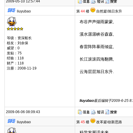
2009-05-10 12:57:44
liuyubao
第
44
楼
自然篇\旭日东升
布谷声声烟雨蒙蒙,
溪水潺潺峡谷森森,
等级：资深船长
校友：刘余保
春雷阵阵暴雨倾盆,
威望：0
发贴：75
经验：118
长江滚滚四海翻腾,
财产：118
注册：2008-11-19
云海层层旭日东升.
liuyubao
最后编辑于2009-6-25 8:3
2009-06-06 08:09:43
liuyubao
第
45
楼
改革篇\创新思路
科学发展话未来