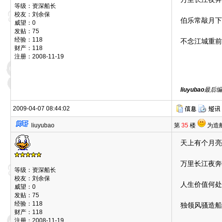
等级：资深船长
校友：刘余保
伯乐常敲月下
威望：0
发贴：75
经验：118
不念江城重前
财产：118
注册：2008-11-19
liuyubao
最后编辑
2009-04-07 08:44:02
liuyubao
第
35
楼
为造
天上有个月亮
万里长江夜奔
等级：资深船长
校友：刘余保
人生价值何处
威望：0
发贴：75
经验：118
独领风骚造船
财产：118
注册：2008-11-19