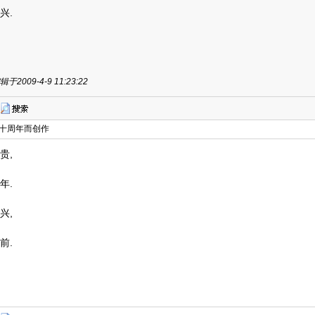
兴.
于2009-4-9 11:23:22
六十周年而创作
贵,
年.
兴,
前.