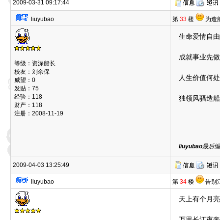
2009-03-31 09:17:44
liuyubao
第
33
楼
为造
生命爱情自由
成就事业先做
等级：资深船长
校友：刘余保
人生价值何处
威望：0
发贴：75
经验：118
独领风骚造船
财产：118
注册：2008-11-19
liuyubao
最后编辑
2009-04-03 13:25:49
liuyubao
第
34
楼
告别
天上有个月亮
万里长江夜奔