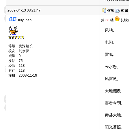
2009-04-13 08:21:47
liuyubao
第
38
楼
长城
风驰,
电闪,
等级：资深船长
校友：刘余保
雷鸣.
威望：0
发贴：75
经验：118
云水怒,
财产：118
注册：2008-11-19
风雷激,
天地翻覆.
喜看今朝,
赤县大地,
阳光普照.