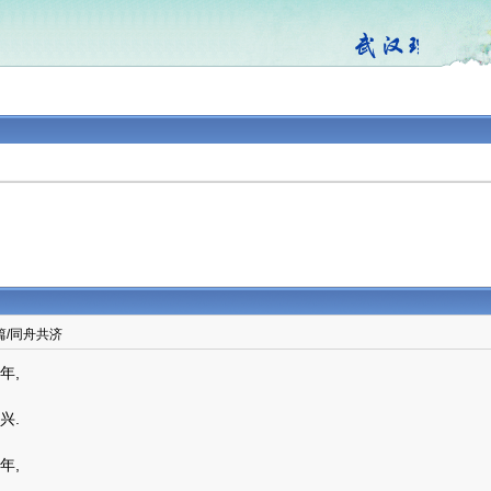
篇/同舟共济
年,
兴.
年,