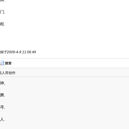
门,
程.
于2009-4-9 11:06:49
船人而创作
神,
腾.
寻,
人.