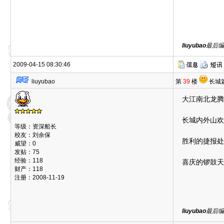
liuyubao
最后编辑
2009-04-15 08:30:46
liuyubao
第
39
楼
长城
大江南北龙腾
长城内外山欢
等级：资深船长
校友：刘余保
胜利的捷报处
威望：0
发贴：75
经验：118
喜庆的锣鼓天
财产：118
注册：2008-11-19
liuyubao
最后编辑