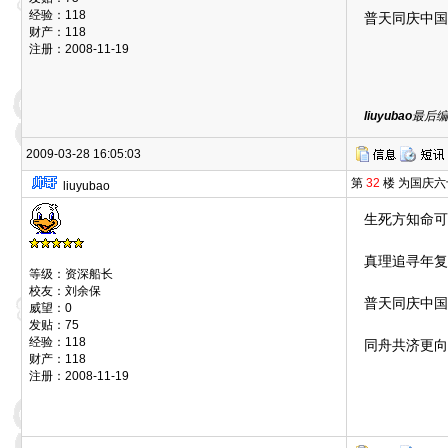
经验：118
普天同庆中国
财产：118
注册：2008-11-19
liuyubao
最后编辑
2009-03-28 16:05:03
第
32
楼 为国庆
liuyubao
生死方知命可
真理追寻年复
等级：资深船长
校友：刘余保
普天同庆中国
威望：0
发贴：75
经验：118
同舟共济更向
财产：118
注册：2008-11-19