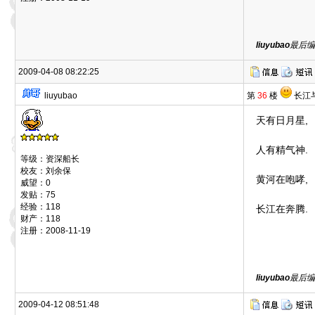
liuyubao
最后编辑
2009-04-08 08:22:25
liuyubao
第
36
楼
长江
天有日月星,
人有精气神.
等级：资深船长
校友：刘余保
黄河在咆哮,
威望：0
发贴：75
经验：118
长江在奔腾.
财产：118
注册：2008-11-19
liuyubao
最后编辑
2009-04-12 08:51:48