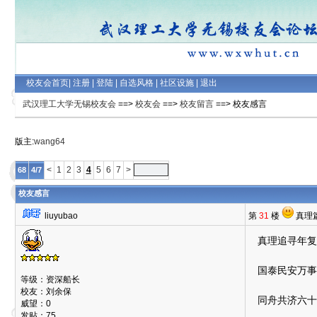
校友会首页
|
注册
|
登陆
|
自选风格
|
社区设施
|
退出
武汉理工大学无锡校友会
==>
校友会
==>
校友留言
==> 校友感言
版主:
wang64
<
1
2
3
4
5
6
7
>
68
4/7
校友感言
liuyubao
第
31
楼
真理
真理追寻年复
国泰民安万事
等级：资深船长
校友：刘余保
同舟共济六十
威望：0
发贴：75