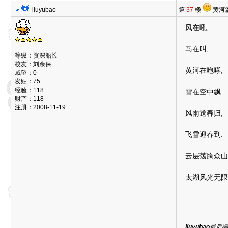
liuyubao
第
37
楼
黄河篇
风在吼,
马在叫,
等级：资深船长
校友：刘余保
黄河在咆哮,
威望：0
发贴：75
经验：118
雪在空中飘.
财产：118
注册：2008-11-19
风雨送春归,
飞雪迎春到.
云层荡胸众山
太湖风光无限
liuyubao
最后编辑