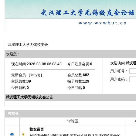
校友会首页
|
注册
|
登陆
|
自选风格
|
社区设施
|
退出
武汉理工大学无锡校友会
欢迎您：
欢迎访问
武汉
现在时间:2026-08-08 06:08:43
今日注册会员:
0
用户帐号：
最新会员:［
fanyfg
］
会员总数:
682
用户密码：
主题总数:
39
帖子总数:
129
今日新帖:
0
今日回帖:
0
武汉理工大学无锡校友会
公告
校友会
讨论区
校友留言
对校友会网站的版面和内容有什么建议？对无锡校友会的