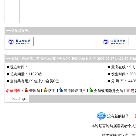
==>各地校友会:
==>在线用户:当前共有用户1位,其中会员0位 最高记录 9 人 在 2009-09-27 14:32:50 总
■
现在时间：
■
最高在线：
9人
■ 总访问量：
11923次
■
发生时间：
200
■
当前共有用户1位,其中会员0位
■ 分 辨 率：
448
名单图例
：
管理员 ‖
版主 ‖
等待验证用户 ‖
会员或者隐身会员 ‖
游
loading...
没有新的帖子
本论坛言论纯属发表者个人
技术支持 武汉理工大学无锡