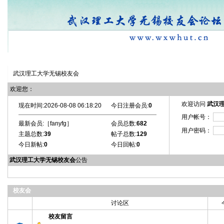
校友会首页
|
注册
|
登陆
|
自选风格
|
社区设施
|
退出
武汉理工大学无锡校友会
欢迎您：
欢迎访问
武汉
现在时间:2026-08-08 06:18:20
今日注册会员:
0
用户帐号：
最新会员:［
fanyfg
］
会员总数:
682
用户密码：
主题总数:
39
帖子总数:
129
今日新帖:
0
今日回帖:
0
武汉理工大学无锡校友会
公告
校友会
讨论区
校友留言