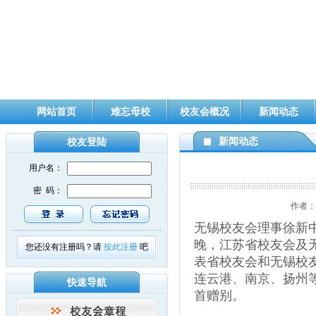
网站首页
难忘母校
校友会概况
新闻动态
新闻动态
校友登陆
用户名：
密 码：
作者：
无锡校友会理事徐新中
晚，江苏省校友会及
您还没有注册吗？请
按此注册
吧
表省校友会和无锡校
连云港、南京、扬州
快速导航
首赠别。